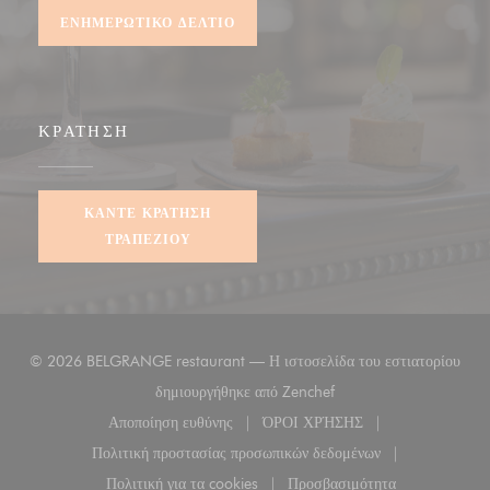
ΕΝΗΜΕΡΩΤΙΚΌ ΔΕΛΤΊΟ
ΚΡΆΤΗΣΗ
ΚΆΝΤΕ ΚΡΆΤΗΣΗ
ΤΡΑΠΕΖΙΟΎ
© 2026 BELGRANGE restaurant — Η ιστοσελίδα του εστιατορίου
((ανοίγει σε νέο παράθυρ
δημιουργήθηκε από
Zenchef
Αποποίηση ευθύνης
ΌΡΟΙ ΧΡΉΣΗΣ
((ανοίγει σε νέο παράθυρο))
((ανοίγει σε νέο παράθυρο
Πολιτική προστασίας προσωπικών δεδομένων
((ανοίγει σε νέο παράθυρο))
Πολιτική για τα cookies
Προσβασιμότητα