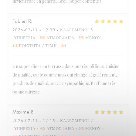
devient rare en général. Bref ! Super contente !
Fabien
R
2026-07-11
- 19:30 - ΚΑΛΕΣΜΈΝΟΙ 3
ΥΠΗΡΕΣΊΑ
:
5
/5
ΑΤΜΌΣΦΑΙΡΑ
:
5
/5
ΜΕΝΟΎ
:
5
/5
ΠΟΙΌΤΗΤΑ / ΤΙΜΉ
:
4
/5
Un super dîner en terrasse dans un très joli lieux. Cuisine
de qualité, carte courte mais qui change régulièrement,
produits de qualité, service sympathique. Bref une très
bonne adresse.
Maxime
P
2026-07-11
- 12:15 - ΚΑΛΕΣΜΈΝΟΙ 2
ΥΠΗΡΕΣΊΑ
:
4
/5
ΑΤΜΌΣΦΑΙΡΑ
:
5
/5
ΜΕΝΟΎ
: