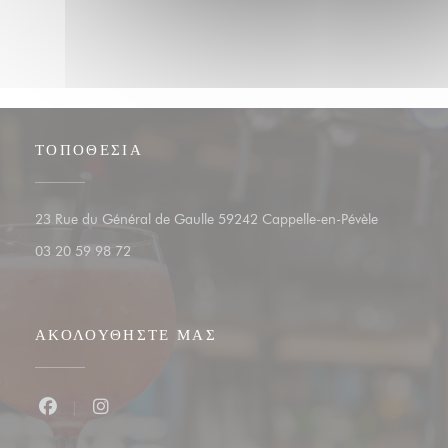
ΤΟΠΟΘΕΣΊΑ
((ανοίγει σε
23 Rue du Général de Gaulle 59242 Cappelle-en-Pévèle
03 20 59 98 72
ΑΚΟΛΟΥΘΉΣΤΕ ΜΑΣ
Facebook ((ανοίγει σε νέο παράθυρο))
Instagram ((ανοίγει σε νέο παράθυρο))