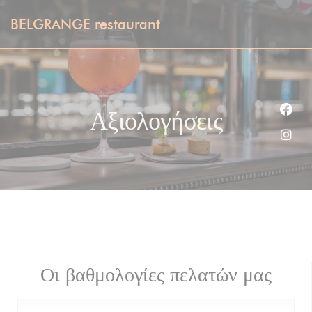
Πίνακας διαχείρισης "Μπισκότων" (Cookies)
BELGRANGE restaurant
Αξιολογήσεις
Face
Inst
Οι βαθμολογίες πελατών μας