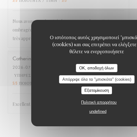
5
/5
ΠΟΙΌΤΗΤΑ / ΤΙΜΉ
:
5
/5
Nous avons passé un très bon moment, dans cette terrasse
ombragée, avec une cuisine de qualité et une tranquillité
Ο ιστότοπος αυτός χρησιμοποιεί "μπισκό
très appréciable. Je recommande cette adresse !
(cookies) και σας επιτρέπει να ελέγξετε
θέλετε να ενεργοποιήσετε
Catherine
T
2026-07-10
- 12:00 - ΚΑΛΕΣΜΈΝΟΙ 4
OK, αποδοχή όλων
ΥΠΗΡΕΣΊΑ
:
5
/5
ΑΤΜΌΣΦΑΙΡΑ
:
4
/5
ΜΕΝΟΎ
:
Απόρριψε όλα τα "μπισκότα" (cookies)
5
/5
ΠΟΙΌΤΗΤΑ / ΤΙΜΉ
:
4
/5
Εξατομίκευση
Πολιτική απορρήτου
Excellent !
undefined
1
2
3