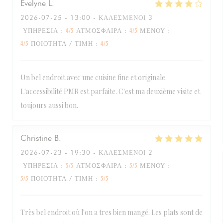
Evelyne
L
2026-07-25
- 13:00 - ΚΑΛΕΣΜΈΝΟΙ 3
ΥΠΗΡΕΣΊΑ
:
4
/5
ΑΤΜΌΣΦΑΙΡΑ
:
4
/5
ΜΕΝΟΎ
:
4
/5
ΠΟΙΌΤΗΤΑ / ΤΙΜΉ
:
4
/5
Un bel endroit avec une cuisine fine et originale.
L'accessibilité PMR est parfaite. C'est ma deuxième visite et
toujours aussi bon.
Christine
B
2026-07-23
- 19:30 - ΚΑΛΕΣΜΈΝΟΙ 2
ΥΠΗΡΕΣΊΑ
:
5
/5
ΑΤΜΌΣΦΑΙΡΑ
:
5
/5
ΜΕΝΟΎ
:
5
/5
ΠΟΙΌΤΗΤΑ / ΤΙΜΉ
:
5
/5
Très bel endroit où l'on a tres bien mangé. Les plats sont de