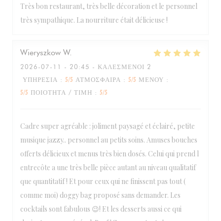
Très bon restaurant, très belle décoration et le personnel
très sympathique. La nourriture était délicieuse !
Wieryszkow
W
2026-07-11
- 20:45 - ΚΑΛΕΣΜΈΝΟΙ 2
ΥΠΗΡΕΣΊΑ
:
5
/5
ΑΤΜΌΣΦΑΙΡΑ
:
5
/5
ΜΕΝΟΎ
:
5
/5
ΠΟΙΌΤΗΤΑ / ΤΙΜΉ
:
5
/5
Cadre super agréable : joliment paysagé et éclairé, petite
BELGRANGE restaurant
musique jazzy.. personnel au petits soins. Amuses bouches
offerts délicieux et menus très bien dosés. Celui qui prend l
entrecôte a une très belle pièce autant au niveau qualitatif
que quantitatif ! Et pour ceux qui ne finissent pas tout (
comme moi) doggy bag proposé sans demander. Les
cocktails sont fabulous 😉! Et les desserts aussi ce qui