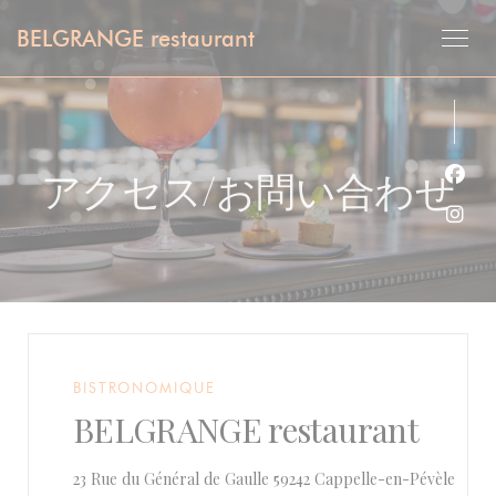
クッキー利用の管理について
BELGRANGE restaurant
アクセス/お問い合わせ
Fa
Ins
BISTRONOMIQUE
BELGRANGE restaurant
((新
23 Rue du Général de Gaulle 59242 Cappelle-en-Pévèle