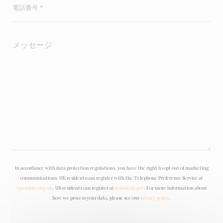
In accordance with data protection regulations, you have the right to opt out of marketing
communications. UK residents can register with the Telephone Preference Service at
tpsonline.org.uk
. US residents can register at
donotcall.gov
. For more information about
how we process your data, please see our
privacy policy
.