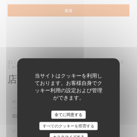
BELGRANGE RESTAURANT
BISTRONOMIQUE
CAPPELLE-EN-PÉVÈLE
当サイトはクッキーを利用し
店舗情報
ております。お客様自身でク
ッキー利用の設定および管理
ができます。
料理
BELGRANGE restaurant
全てに同意する
伝統料理, 新鮮な製品, 自家製
すべてのクッキーを拒否する
ビジネスタイプ