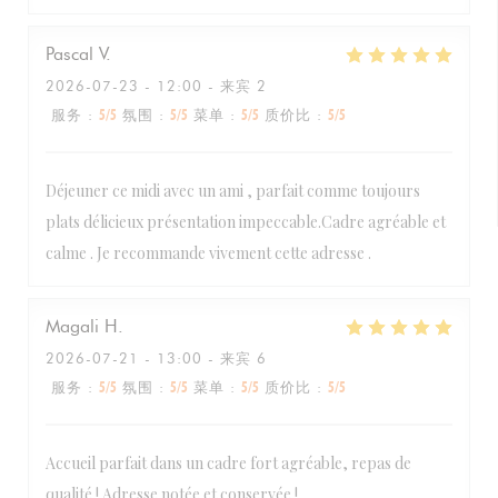
Pascal
V
2026-07-23
- 12:00 - 来宾 2
服务
:
5
/5
氛围
:
5
/5
菜单
:
5
/5
质价比
:
5
/5
Déjeuner ce midi avec un ami , parfait comme toujours
plats délicieux présentation impeccable.Cadre agréable et
calme . Je recommande vivement cette adresse .
Magali
H
2026-07-21
- 13:00 - 来宾 6
服务
:
5
/5
氛围
:
5
/5
菜单
:
5
/5
质价比
:
5
/5
Accueil parfait dans un cadre fort agréable, repas de
qualité ! Adresse notée et conservée !