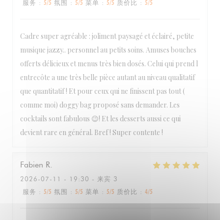
服务
:
5
/5
氛围
:
5
/5
菜单
:
5
/5
质价比
:
5
/5
Cadre super agréable : joliment paysagé et éclairé, petite
musique jazzy.. personnel au petits soins. Amuses bouches
BELGRANGE restaurant
offerts délicieux et menus très bien dosés. Celui qui prend l
entrecôte a une très belle pièce autant au niveau qualitatif
que quantitatif ! Et pour ceux qui ne finissent pas tout (
comme moi) doggy bag proposé sans demander. Les
cocktails sont fabulous 😉! Et les desserts aussi ce qui
devient rare en général. Bref ! Super contente !
Fabien
R
2026-07-11
- 19:30 - 来宾 3
服务
:
5
/5
氛围
:
5
/5
菜单
:
5
/5
质价比
:
4
/5