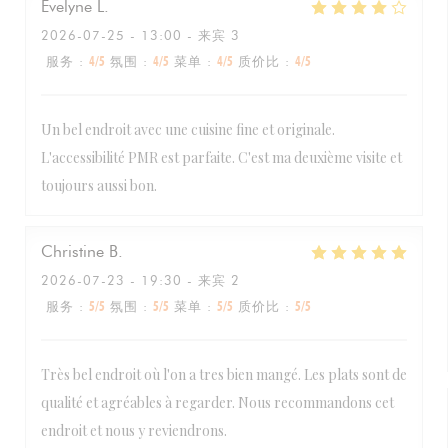
Evelyne
L
2026-07-25
- 13:00 - 来宾 3
服务
:
4
/5
氛围
:
4
/5
菜单
:
4
/5
质价比
:
4
/5
Un bel endroit avec une cuisine fine et originale.
L'accessibilité PMR est parfaite. C'est ma deuxième visite et
toujours aussi bon.
Christine
B
2026-07-23
- 19:30 - 来宾 2
服务
:
5
/5
氛围
:
5
/5
菜单
:
5
/5
质价比
:
5
/5
Très bel endroit où l'on a tres bien mangé. Les plats sont de
qualité et agréables à regarder. Nous recommandons cet
endroit et nous y reviendrons.