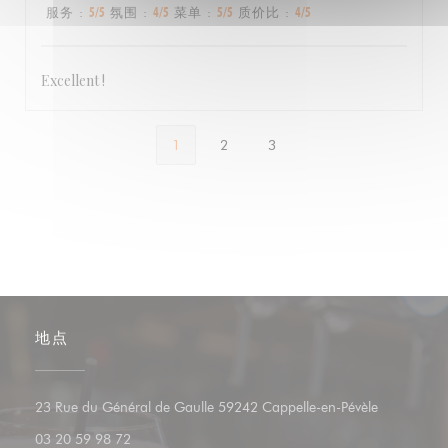
服务
:
5
/5
氛围
:
4
/5
菜单
:
5
/5
质价比
:
4
/5
Excellent !
1
2
3
地点
((在新窗口
23 Rue du Général de Gaulle 59242 Cappelle-en-Pévèle
03 20 59 98 72