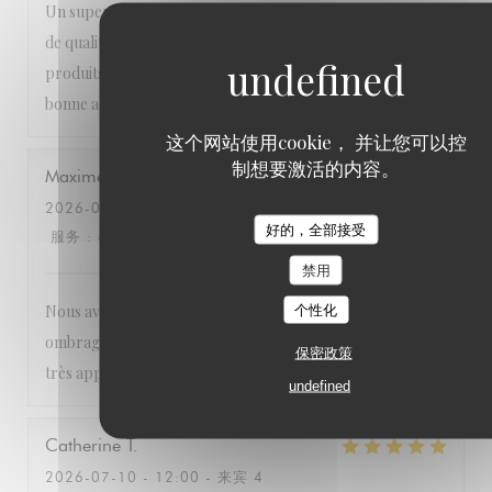
Un super dîner en terrasse dans un très joli lieux. Cuisine
de qualité, carte courte mais qui change régulièrement,
produits de qualité, service sympathique. Bref une très
bonne adresse.
这个网站使用cookie， 并让您可以控
制想要激活的内容。
Maxime
P
2026-07-11
- 12:15 - 来宾 2
好的，全部接受
服务
:
4
/5
氛围
:
5
/5
菜单
:
5
/5
质价比
:
5
/5
禁用
Nous avons passé un très bon moment, dans cette terrasse
个性化
ombragée, avec une cuisine de qualité et une tranquillité
保密政策
très appréciable. Je recommande cette adresse !
undefined
Catherine
T
2026-07-10
- 12:00 - 来宾 4