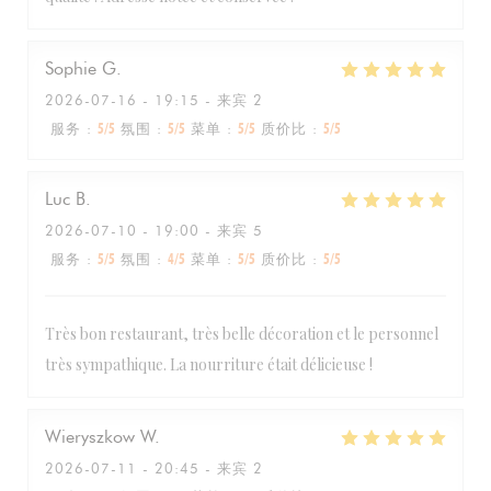
Sophie
G
2026-07-16
- 19:15 - 来宾 2
服务
:
5
/5
氛围
:
5
/5
菜单
:
5
/5
质价比
:
5
/5
Luc
B
2026-07-10
- 19:00 - 来宾 5
服务
:
5
/5
氛围
:
4
/5
菜单
:
5
/5
质价比
:
5
/5
Très bon restaurant, très belle décoration et le personnel
très sympathique. La nourriture était délicieuse !
Wieryszkow
W
2026-07-11
- 20:45 - 来宾 2