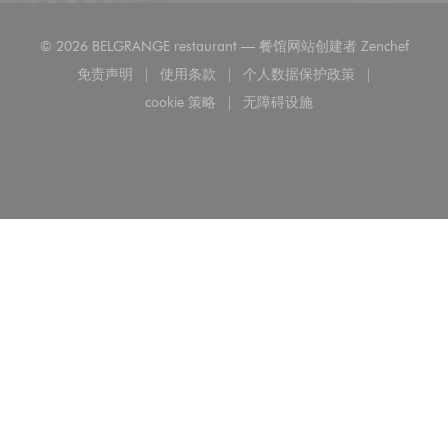
((在
© 2026 BELGRANGE restaurant — 餐馆网站创建者
Zenchef
免责声明
使用条款
个人数据保护政策
((在新窗口中打开))
((在新窗口中打开))
((在新窗口中打开))
cookie 策略
无障碍设施
((在新窗口中打开))
((在新窗口中打开))