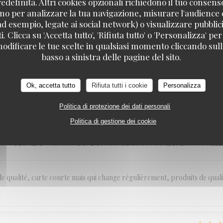
definita. Altri cookies opzionali richiedono il tuo consens
no per analizzare la tua navigazione, misurare l'audience d
SERVIZIO
:
5
/5
ATMOSFERA
:
5
/5
CUCINA
:
5
/5
QUALITÀ / PREZ
ad esempio, legate ai social network) o visualizzare pubblic
. Clicca su 'Accetta tutto', 'Rifiuta tutto' o 'Personalizza' per
odificare le tue scelte in qualsiasi momento cliccando sull'
BELGRANGE restaurant
musique jazzy.. personnel au petits soins. Amuses bouches offerts délicie
basso a sinistra delle pagine del sito.
s belle pièce autant au niveau qualitatif que quantitatif ! Et pour ceux qu
ander. Les cocktails sont fabulous 😉! Et les desserts aussi ce qui devie
Ok, accetta tutto
Rifiuta tutti i cookie
Personalizza
Politica di protezione dei dati personali
Politica di gestione dei cookie
SERVIZIO
:
5
/5
ATMOSFERA
:
5
/5
CUCINA
:
5
/5
QUALITÀ / PREZ
 de qualité, carte courte mais qui change régulièrement, produits de quali