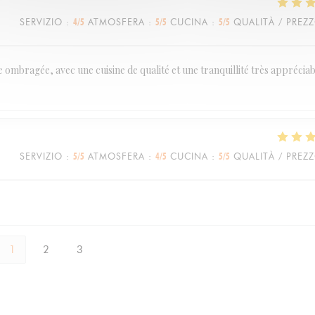
SERVIZIO
:
4
/5
ATMOSFERA
:
5
/5
CUCINA
:
5
/5
QUALITÀ / PREZ
ombragée, avec une cuisine de qualité et une tranquillité très appréciabl
SERVIZIO
:
5
/5
ATMOSFERA
:
4
/5
CUCINA
:
5
/5
QUALITÀ / PREZ
1
2
3