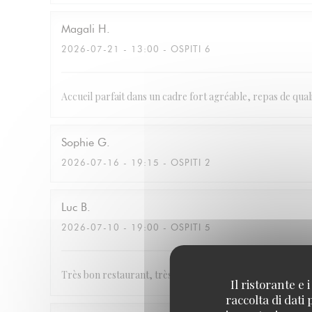
Magali
H
2026-07-21
- 13:00 - OSPITI 6
Accueil parfait dans un cadre fort agréable, repas de quali
Sophie
G
2026-07-16
- 19:15 - OSPITI 2
Luc
B
2026-07-10
- 19:00 - OSPITI 5
Très bon restaurant, très belle décoration et le personnel 
Il ristorante e
raccolta di dati