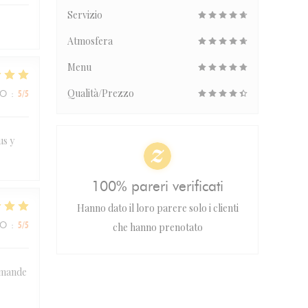
Servizio
Atmosfera
Menu
Qualità/Prezzo
ZO
:
5
/5
us y
100% pareri verificati
Hanno dato il loro parere solo i clienti
ZO
:
5
/5
che hanno prenotato
ommande