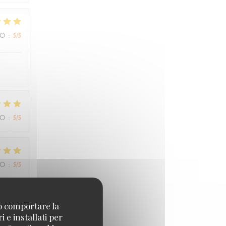
ZO
:
5
/5
ZO
:
5
/5
ZO
:
5
/5
no comportare la
 e installati per