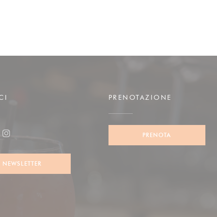
CI
PRENOTAZIONE
PRENOTA
ook ((apre una nuova finestra))
Instagram ((apre una nuova finestra))
NEWSLETTER