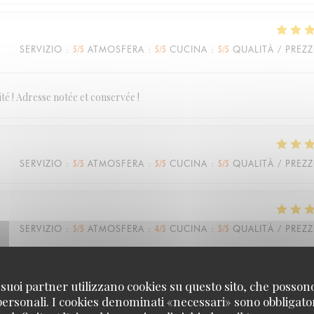
SERVIZIO
:
5
/5
ATMOSFERA
:
5
/5
CUCINA
:
5
/5
QUALITÀ / PREZ
té ! Adresse notée et conservée !
SERVIZIO
:
5
/5
ATMOSFERA
:
5
/5
CUCINA
:
5
/5
QUALITÀ / PREZ
SERVIZIO
:
5
/5
ATMOSFERA
:
4
/5
CUCINA
:
5
/5
QUALITÀ / PREZ
très sympathique. La nourriture était délicieuse !
 i suoi partner utilizzano cookies su questo sito, che posso
 personali. I cookies denominati «necessari» sono obbligatori