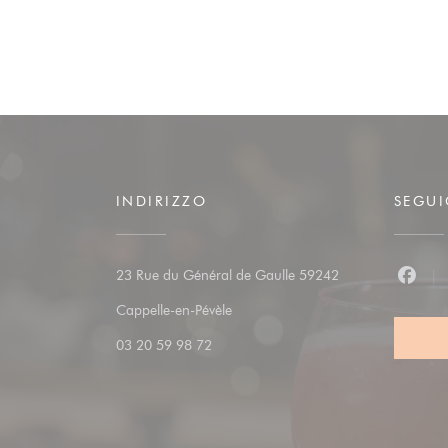
INDIRIZZO
SEGUI
23 Rue du Général de Gaulle 59242
Faceb
((apre una nuova finestra))
Cappelle-en-Pévèle
03 20 59 98 72