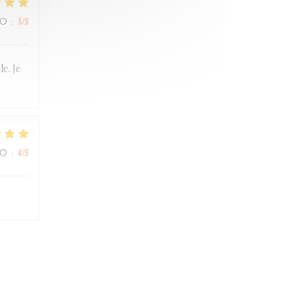
ZO
:
5
/5
e. Je
ZO
:
4
/5