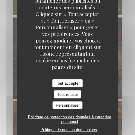
ou afficher des publicités ou
contenus personnalisés.
BELGRANGE restaurant
Cliquez sur « Tout accepter
», « Tout refuser » ou «
Personnaliser » pour gérer
vos préférences. Vous
pouvez modifier vos choix à
tout moment en cliquant sur
l'icône représentant un
cookie en bas à gauche des
pages du site.
Tout accepter
Tout refuser
Personnaliser
Politique de protection des données à caractère
personnel
Politique de gestion des cookies