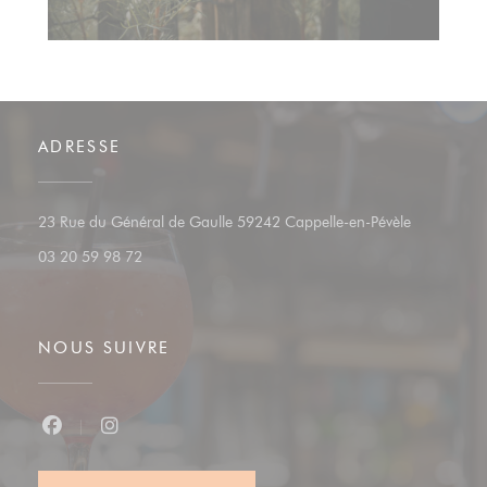
ADRESSE
((ouvre une 
23 Rue du Général de Gaulle 59242 Cappelle-en-Pévèle
03 20 59 98 72
NOUS SUIVRE
Facebook ((ouvre une nouvelle fenêtre))
Instagram ((ouvre une nouvelle fenêtre))