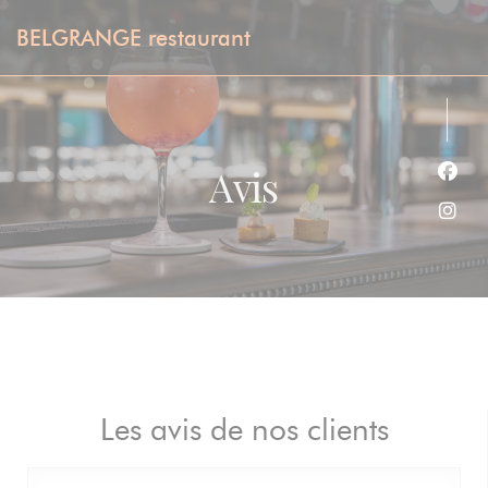
Personnalisation de vos choix en matière de cookies
BELGRANGE restaurant
Avis
Face
Inst
Les avis de nos clients