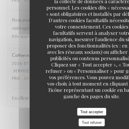
la collecte de données à caractèr
PRIX
:
5
/5
personnel. Les cookies dits « nécessa
» sont obligatoires et installés par dé
D'autres cookies facultatifs nécessit
Nous avons passé un très bon moment, dans cette terrasse
votre consentement. Ces cookies
ombragée, avec une cuisine de qualité et une tranquillité
facultatifs servent à analyser votr
très appréciable. Je recommande cette adresse !
navigation, mesurer l'audience du si
proposer des fonctionnalités (ex : en 
avec les réseaux sociaux) ou afficher
Catherine
T
publicités ou contenus personnalisé
2026-07-10
- 12:00 - COUVERTS 4
Cliquez sur « Tout accepter », « To
refuser » ou « Personnaliser » pour 
SERVICE
:
5
/5
AMBIANCE
:
4
/5
CUISINE
:
5
/5
QUALITÉ /
vos préférences. Vous pouvez modif
PRIX
:
4
/5
vos choix à tout moment en cliquant
l'icône représentant un cookie en ba
gauche des pages du site.
Excellent !
Tout accepter
1
2
3
Tout refuser