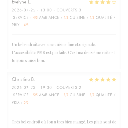
Evelyne
L
2026-07-25
- 13:00 - COUVERTS 3
SERVICE
:
4
/5
AMBIANCE
:
4
/5
CUISINE
:
4
/5
QUALITÉ /
PRIX
:
4
/5
Un bel endroit avec une cuisine fine et originale.
L'accessibilité PMR est parfaite. C'est ma deuxième visite et
toujours aussi bon.
Christine
B
2026-07-23
- 19:30 - COUVERTS 2
SERVICE
:
5
/5
AMBIANCE
:
5
/5
CUISINE
:
5
/5
QUALITÉ /
PRIX
:
5
/5
Très bel endroit où l'on a tres bien mangé. Les plats sont de