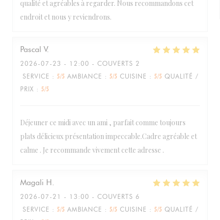
qualité et agréables à regarder. Nous recommandons cet
endroit et nous y reviendrons.
Pascal
V
2026-07-23
- 12:00 - COUVERTS 2
SERVICE
:
5
/5
AMBIANCE
:
5
/5
CUISINE
:
5
/5
QUALITÉ /
PRIX
:
5
/5
Déjeuner ce midi avec un ami , parfait comme toujours
plats délicieux présentation impeccable.Cadre agréable et
calme . Je recommande vivement cette adresse .
Magali
H
2026-07-21
- 13:00 - COUVERTS 6
SERVICE
:
5
/5
AMBIANCE
:
5
/5
CUISINE
:
5
/5
QUALITÉ /