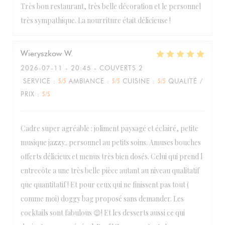
Très bon restaurant, très belle décoration et le personnel
très sympathique. La nourriture était délicieuse !
Wieryszkow
W
2026-07-11
- 20:45 - COUVERTS 2
SERVICE
:
5
/5
AMBIANCE
:
5
/5
CUISINE
:
5
/5
QUALITÉ /
PRIX
:
5
/5
Cadre super agréable : joliment paysagé et éclairé, petite
BELGRANGE restaurant
musique jazzy.. personnel au petits soins. Amuses bouches
offerts délicieux et menus très bien dosés. Celui qui prend l
entrecôte a une très belle pièce autant au niveau qualitatif
que quantitatif ! Et pour ceux qui ne finissent pas tout (
comme moi) doggy bag proposé sans demander. Les
cocktails sont fabulous 😉! Et les desserts aussi ce qui