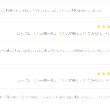
ilité PMR est parfaite. C'est ma deuxième visite et toujours aussi bon.
SERVICE
:
5
/5
AMBIANCE
:
5
/5
CUISINE
:
5
/5
QUALITÉ / PR
 de qualité et agréables à regarder. Nous recommandons cet endroit et no
SERVICE
:
5
/5
AMBIANCE
:
5
/5
CUISINE
:
5
/5
QUALITÉ / PR
ats délicieux présentation impeccable.Cadre agréable et calme . Je rec