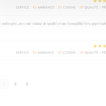
SERVICE
:
4
/5
AMBIANCE
:
5
/5
CUISINE
:
5
/5
QUALITÉ / PR
ombragée, avec une cuisine de qualité et une tranquillité très appréciabl
SERVICE
:
5
/5
AMBIANCE
:
4
/5
CUISINE
:
5
/5
QUALITÉ / PR
1
2
3