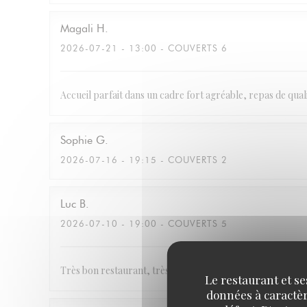
Magali
H
2026-07-21
- 13:00 - COUVERTS 6
Accueil parfait dans un cadre fort agréable, repas de quali
Sophie
G
2026-07-16
- 19:15 - COUVERTS 2
Luc
B
2026-07-10
- 19:00 - COUVERTS 5
Très bon restaurant, très belle décoration et le personnel 
Le restaurant et se
données à caractère