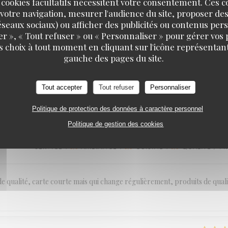
 cookies facultatifs nécessitent votre consentement. Ces co
votre navigation, mesurer l'audience du site, proposer des
SERVICE
:
5
/5
AMBIANCE
:
5
/5
CUISINE
:
5
/5
QUALITÉ / PR
 réseaux sociaux) ou afficher des publicités ou contenus per
er », « Tout refuser » ou « Personnaliser » pour gérer vos
s choix à tout moment en cliquant sur l'icône représentant
BELGRANGE restaurant
musique jazzy.. personnel au petits soins. Amuses bouches offerts délicie
gauche des pages du site.
s belle pièce autant au niveau qualitatif que quantitatif ! Et pour ceux qu
ander. Les cocktails sont fabulous 😉! Et les desserts aussi ce qui devie
Tout accepter
Tout refuser
Personnaliser
Politique de protection des données à caractère personnel
Politique de gestion des cookies
SERVICE
:
5
/5
AMBIANCE
:
5
/5
CUISINE
:
5
/5
QUALITÉ / PR
 de qualité, carte courte mais qui change régulièrement, produits de quali