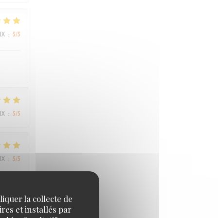
IX
:
5
/5
IX
:
5
/5
IX
:
5
/5
iquer la collecte de
res et installés par