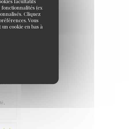
okies facultatifs
 fonctionnalités (ex
IX
:
5
/5
sonnalisés. Cliquez
 préférences. Vous
 un cookie en bas à
ux et
i ne
nt rare
IX
:
4
/5
té,