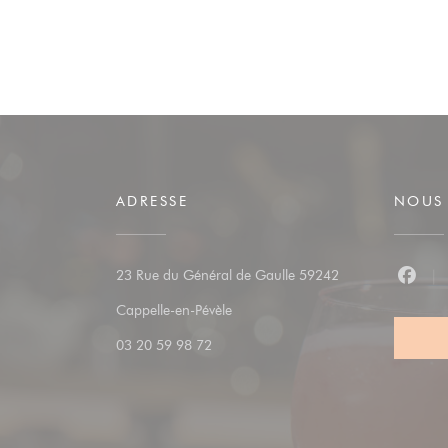
ADRESSE
NOUS 
23 Rue du Général de Gaulle 59242
Faceb
((ouvre une nouvelle fenêtre))
Cappelle-en-Pévèle
03 20 59 98 72