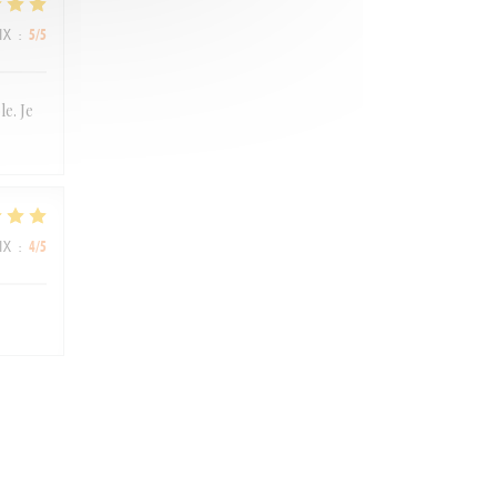
IX
:
5
/5
e. Je
IX
:
4
/5