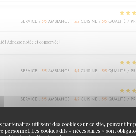
SERVICE
:
5
/5
AMBIANCE
:
5
/5
CUISINE
:
5
/5
QUALITÉ / PR
té ! Adresse notée et conservée !
SERVICE
:
5
/5
AMBIANCE
:
5
/5
CUISINE
:
5
/5
QUALITÉ / PR
SERVICE
:
5
/5
AMBIANCE
:
4
/5
CUISINE
:
5
/5
QUALITÉ / PR
très sympathique. La nourriture était délicieuse !
s partenaires utilisent des cookies sur ce site, pouvant impl
 personnel. Les cookies dits « nécessaires » sont obligatoi