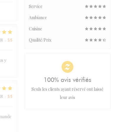
Service
Ambiance
Cuisine
Qualité/Prix
IX
:
5
/5
us y
100% avis vérifiés
Seuls les clients ayant réservé ont laissé
IX
:
5
/5
leur avis
ommande